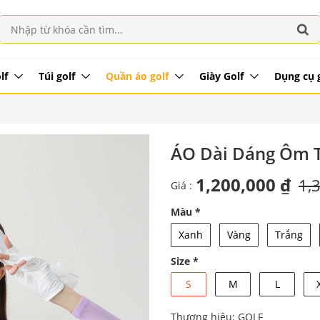
lf
Túi golf
Quần áo golf
Giày Golf
Dụng cụ 
ÁO Dài Dáng Ôm 
1,200,000 ₫
1,
Giá :
Màu
*
Xanh
Vàng
Trắng
Size
*
S
M
L
Thương hiệu: GOLF