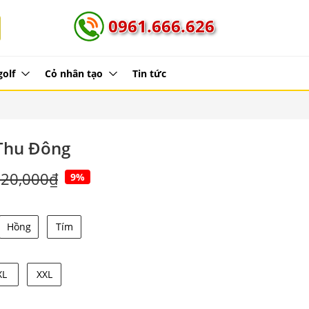
0961.666.626
golf
Cỏ nhân tạo
Tin tức
Thu Đông
320,000₫
9%
Hồng
Tím
XL
XXL