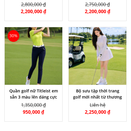
hiệu
CỰC XINH
2,800,000 ₫
2,750,000 ₫
2,200,000 ₫
2,200,000 ₫
30%
Quần golf nữ Titleist em
Bộ sưu tập thời trang
sẵn 3 màu lên dáng cực
golf mới nhất từ thương
đẹp
hiệu PLAYOFGOODHI
1,350,000 ₫
Liên hệ
950,000 ₫
2,250,000 ₫