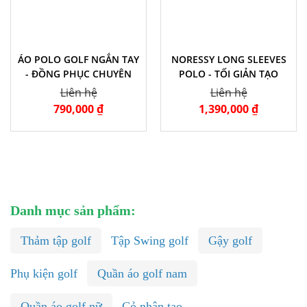
ÁO POLO GOLF NGẮN TAY
NORESSY LONG SLEEVES
- ĐỒNG PHỤC CHUYÊN
POLO - TỐI GIẢN TẠO
NGHIỆP
NÊN ĐẲNG CẤP
Liên hệ
Liên hệ
790,000 ₫
1,390,000 ₫
Danh mục sản phẩm:
Thảm tập golf
Tập Swing golf
Gậy golf
Phụ kiện golf
Quần áo golf nam
Quần áo golf nữ
Cỏ nhân tạo