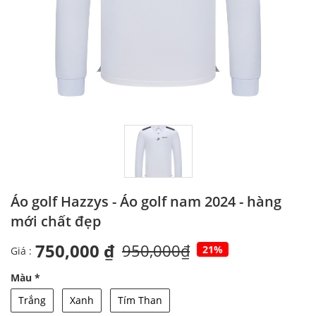
Áo golf Hazzys - Áo golf nam 2024 - hàng
mới chất đẹp
750,000 ₫
950,000₫
21%
Giá :
Màu
*
Trắng
Xanh
Tím Than