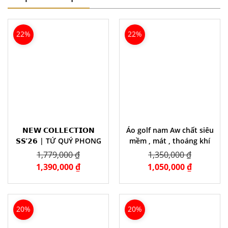
22%
22%
𝗡𝗘𝗪 𝗖𝗢𝗟𝗟𝗘𝗖𝗧𝗜𝗢𝗡
Áo golf nam Aw chất siêu
𝗦𝗦’𝟮𝟲 | TỨ QUÝ PHONG
mềm , mát , thoáng khí
CỐT
1,779,000 ₫
1,350,000 ₫
1,390,000 ₫
1,050,000 ₫
20%
20%