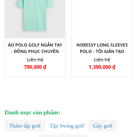
ÁO POLO GOLF NGẮN TAY
NORESSY LONG SLEEVES
- ĐỒNG PHỤC CHUYÊN
POLO - TỐI GIẢN TẠO
NGHIỆP
NÊN ĐẲNG CẤP
Liên hệ
Liên hệ
790,000 ₫
1,390,000 ₫
Danh mục sản phẩm:
Thảm tập golf
Tập Swing golf
Gậy golf