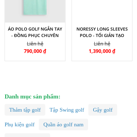
ÁO POLO GOLF NGẮN TAY
NORESSY LONG SLEEVES
- ĐỒNG PHỤC CHUYÊN
POLO - TỐI GIẢN TẠO
NGHIỆP
NÊN ĐẲNG CẤP
Liên hệ
Liên hệ
790,000 ₫
1,390,000 ₫
Danh mục sản phẩm:
Thảm tập golf
Tập Swing golf
Gậy golf
Phụ kiện golf
Quần áo golf nam