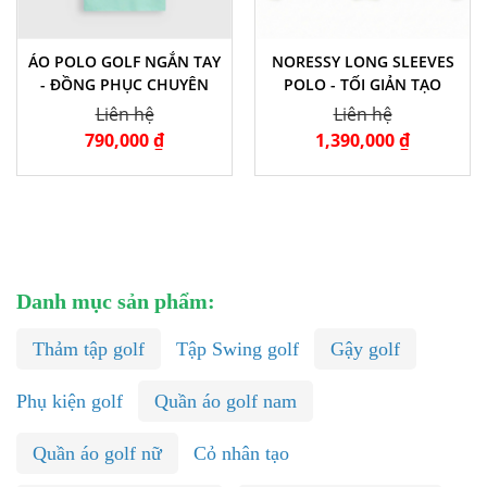
ÁO POLO GOLF NGẮN TAY
NORESSY LONG SLEEVES
- ĐỒNG PHỤC CHUYÊN
POLO - TỐI GIẢN TẠO
NGHIỆP
NÊN ĐẲNG CẤP
Liên hệ
Liên hệ
790,000 ₫
1,390,000 ₫
Danh mục sản phẩm:
Thảm tập golf
Tập Swing golf
Gậy golf
Phụ kiện golf
Quần áo golf nam
Quần áo golf nữ
Cỏ nhân tạo