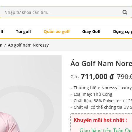
lf
Túi golf
Quần áo golf
Giày Golf
Dụng cụ 
am
/
Áo golf nam Noressy
Áo Golf Nam Nore
711,000 ₫
790,
Giá :
– Thương hiệu: Noressy Luxury
– Loại may: Thủ Công
– Chất liệu: 88% Polyester + 
– Chất vải có thể chống tia UV 
Khuyến mãi hot nhất :
Giao hàng trên Toàn Quốc