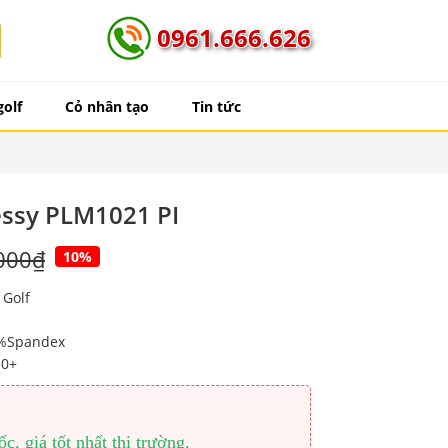
0961.666.626
golf
Cỏ nhân tạo
Tin tức
ssy PLM1021 PI
000₫
10%
 Golf
12%Spandex
50+
, giá tốt nhất thị trường.