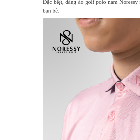
Đặc biệt, dáng áo golf polo nam Noressy 
bạn bè.