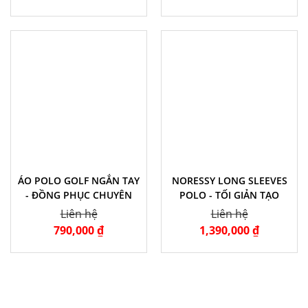
ÁO POLO GOLF NGẮN TAY
NORESSY LONG SLEEVES
- ĐỒNG PHỤC CHUYÊN
POLO - TỐI GIẢN TẠO
NGHIỆP
NÊN ĐẲNG CẤP
Liên hệ
Liên hệ
790,000 ₫
1,390,000 ₫