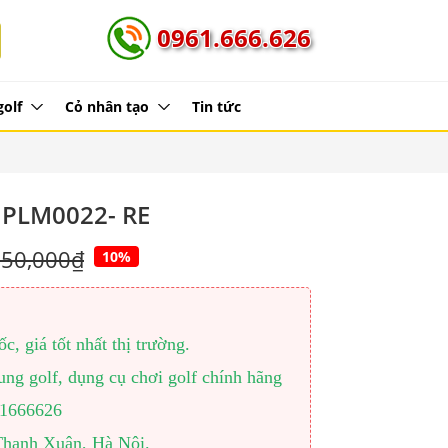
0961.666.626
golf
Cỏ nhân tạo
Tin tức
 PLM0022- RE
350,000₫
10%
, giá tốt nhất thị trường.
ng golf, dụng cụ chơi golf chính hãng
961666626
Thanh Xuân, Hà Nội.