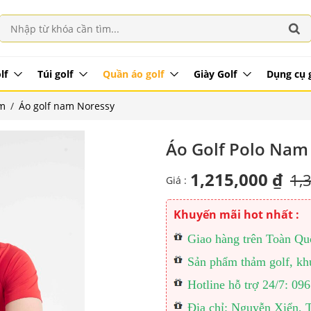
lf
Túi golf
Quần áo golf
Giày Golf
Dụng cụ 
am
/
Áo golf nam Noressy
Áo Golf Polo Nam
1,215,000 ₫
1,
Giá :
Khuyến mãi hot nhất :
Giao hàng trên Toàn Quốc
Sản phẩm thảm golf, khu
Hotline hỗ trợ 24/7: 0
Địa chỉ: Nguyễn Xiển, 