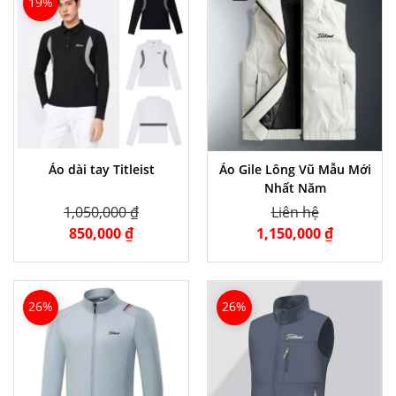
19%
Áo dài tay Titleist
Áo Gile Lông Vũ Mẫu Mới
Nhất Năm
1,050,000 ₫
Liên hệ
850,000 ₫
1,150,000 ₫
26%
26%