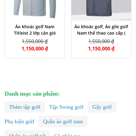
Áo khoác golf Nam
Áo khoác golf, Áo gile golf
Titleist 2 lớp cản gió
Nam thể thao cao cấp (
chống nước tốt
GOLF CHÍNH HÃNG )
1,550,000 ₫
1,550,000 ₫
1,150,000 ₫
1,150,000 ₫
Danh mục sản phẩm:
Thảm tập golf
Tập Swing golf
Gậy golf
Phụ kiện golf
Quần áo golf nam