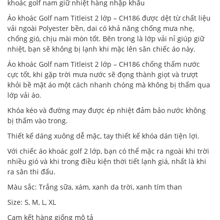
khoác golf nam giữ nhiệt hàng nhập khẩu
Áo khoác Golf nam Titleist 2 lớp – CH186 được dệt từ chất liệu
vải ngoài Polyester bền, dai có khả năng chống mưa nhẹ,
chống gió, chịu mài mòn tốt. Bên trong là lớp vải nỉ giúp giữ
nhiệt, bạn sẽ không bị lạnh khi mặc lên sân chiếc áo này.
Áo khoác Golf nam Titleist 2 lớp – CH186 chống thấm nước
cực tốt, khi gặp trời mưa nước sẽ đọng thành giọt và trượt
khỏi bề mặt áo một cách nhanh chóng mà không bị thấm qua
lớp vải áo.
Khóa kéo và đường may được ép nhiệt đảm bảo nước không
bị thấm vào trong.
Thiết kế dáng xuông dễ mặc, tay thiết kế khóa dán tiện lợi.
Với chiếc áo khoác golf 2 lớp, bạn có thể mặc ra ngoài khi trời
nhiều gió và khi trong điều kiện thời tiết lạnh giá, nhất là khi
ra sân thi đấu.
Màu sắc: Trắng sữa, xám, xanh da trời, xanh tím than
Size: S, M, L, XL
Cam kết hàng giống mô tả