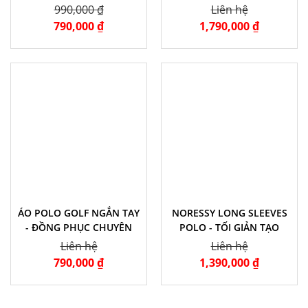
990,000 ₫
Liên hệ
790,000 ₫
1,790,000 ₫
ÁO POLO GOLF NGẮN TAY
NORESSY LONG SLEEVES
- ĐỒNG PHỤC CHUYÊN
POLO - TỐI GIẢN TẠO
NGHIỆP
NÊN ĐẲNG CẤP
Liên hệ
Liên hệ
790,000 ₫
1,390,000 ₫