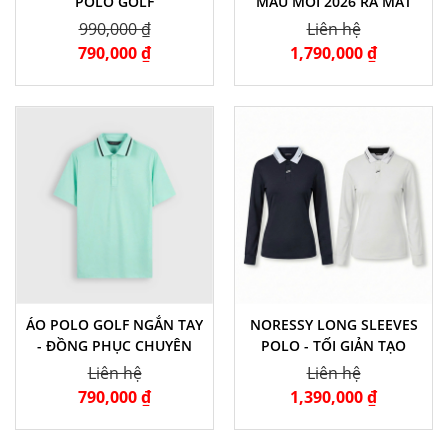
POLO GOLF
MẪU MỚI 2026 RA MẮT
990,000 ₫
Liên hệ
790,000 ₫
1,790,000 ₫
ÁO POLO GOLF NGẮN TAY
NORESSY LONG SLEEVES
- ĐỒNG PHỤC CHUYÊN
POLO - TỐI GIẢN TẠO
NGHIỆP
NÊN ĐẲNG CẤP
Liên hệ
Liên hệ
790,000 ₫
1,390,000 ₫