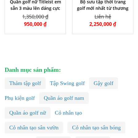
Quần golf nữ Titleist em
Bộ sưu tập thời trang
sẵn 3 màu lên dáng cực
golf mới nhất từ thương
đẹp
hiệu PLAYOFGOODHI
1,350,000 ₫
Liên hệ
950,000 ₫
2,250,000 ₫
Danh mục sản phẩm:
Thảm tập golf
Tập Swing golf
Gậy golf
Phụ kiện golf
Quần áo golf nam
Quần áo golf nữ
Cỏ nhân tạo
Cỏ nhân tạo sân vườn
Cỏ nhân tạo sân bóng