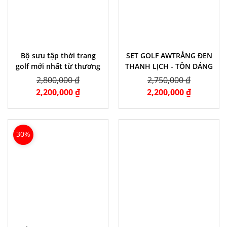
Bộ sưu tập thời trang
SET GOLF AWTRẮNG ĐEN
golf mới nhất từ thương
THANH LỊCH - TÔN DÁNG
hiệu
CỰC XINH
2,800,000 ₫
2,750,000 ₫
2,200,000 ₫
2,200,000 ₫
30%