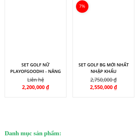
7%
SET GOLF NỮ
SET GOLF BG MỚI NHẤT
PLAYOFGOODHI - NĂNG
NHẬP KHẨU
ĐỘNG & THANH LỊC
Liên hệ
2,750,000 ₫
2,200,000 ₫
2,550,000 ₫
Danh mục sản phẩm: