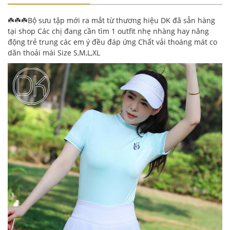
☘️☘️☘️Bộ sưu tập mới ra mắt từ thương hiệu DK đã sẵn hàng
tại shop Các chị đang cần tìm 1 outfit nhẹ nhàng hay năng
động trẻ trung các em ý đều đáp ứng Chất vải thoáng mát co
dãn thoải mái Size S,M,L,XL