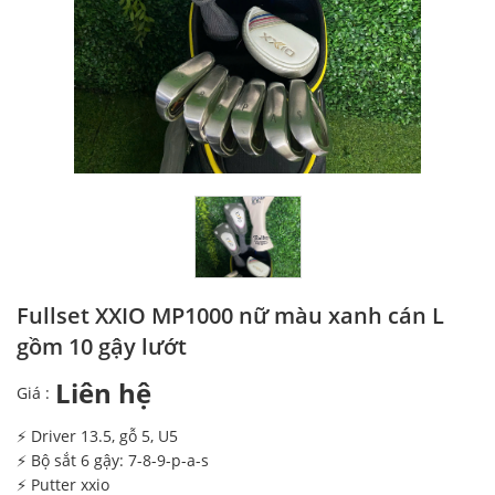
Fullset XXIO MP1000 nữ màu xanh cán L
gồm 10 gậy lướt
Liên hệ
Giá :
⚡️ Driver 13.5, gỗ 5, U5
⚡️ Bộ sắt 6 gậy: 7-8-9-p-a-s
⚡️ Putter xxio