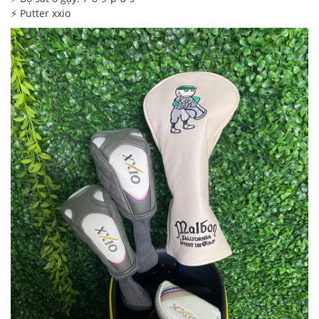
⚡️ Putter xxio