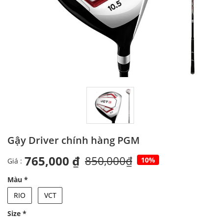
Gậy Driver chính hàng PGM
765,000 ₫
850,000₫
10%
Giá :
Màu
*
RIO
VCT
Size
*