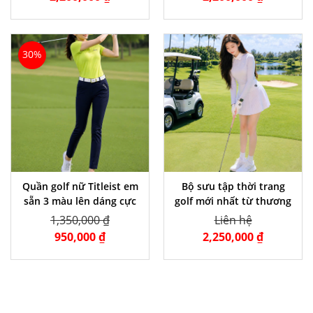
30%
Quần golf nữ Titleist em
Bộ sưu tập thời trang
sẵn 3 màu lên dáng cực
golf mới nhất từ thương
đẹp
hiệu PLAYOFGOODHI
1,350,000 ₫
Liên hệ
950,000 ₫
2,250,000 ₫