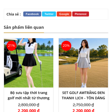
Chia sẻ :
Facebook
Twitter
Google
Pinterest
Sản phẩm liên quan
21%
20%
Bộ sưu tập thời trang
SET GOLF AWTRẮNG ĐEN
golf mới nhất từ thương
THANH LỊCH - TÔN DÁNG
hiệu
CỰC XINH
2,800,000 ₫
2,750,000 ₫
2,200,000 ₫
2,200,000 ₫