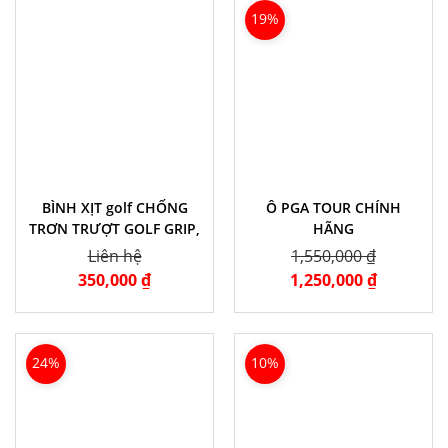
19%
BÌNH XỊT golf CHỐNG
Ô PGA TOUR CHÍNH
TRƠN TRƯỢT GOLF GRIP,
HÃNG
KHỬ KHUẨN HÚT ẨM TAY
Liên hệ
1,550,000 ₫
CÂM
350,000 ₫
1,250,000 ₫
24%
10%