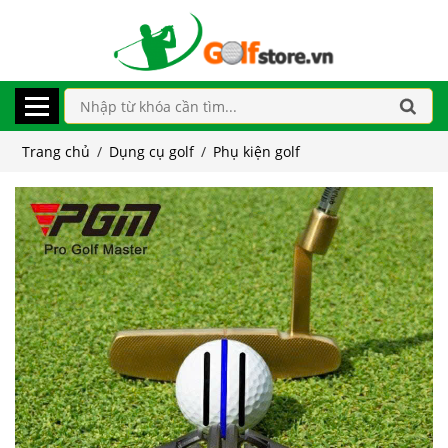
Trang chủ
/
Dụng cụ golf
/
Phụ kiện golf