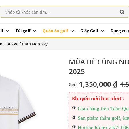
lf
Túi golf
Quần áo golf
Giày Golf
Dụng cụ 
am
/
Áo golf nam Noressy
MÙA HÈ CÙNG NOR
2025
1,350,000 ₫
1,
Giá :
Khuyến mãi hot nhất :
Giao hàng trên Toàn Quốc
Sản phẩm thảm golf, khu
Hotline hỗ trợ 24/7: 0