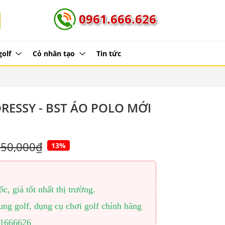
0961.666.626
golf
Cỏ nhân tạo
Tin tức
ESSY - BST ÁO POLO MỚI
550,000₫
13%
, giá tốt nhất thị trường.
ng golf, dụng cụ chơi golf chính hãng
961666626