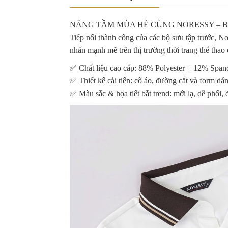
NÂNG TẦM MÙA HÈ CÙNG NORESSY – BS
Tiếp nối thành công của các bộ sưu tập trước, No
nhấn mạnh mẽ trên thị trường thời trang thể thao 
✅ Chất liệu cao cấp: 88% Polyester + 12% Spand
✅ Thiết kế cải tiến: cổ áo, đường cắt và form dá
✅ Màu sắc & họa tiết bắt trend: mới lạ, dễ phối,