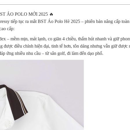
T ÁO POLO MỚI 2025 🔥
ressy tiếp tục ra mắt BST Áo Polo Hè 2025 – phiên bản nâng cấp toàn d
cao cấp:
ex – mềm mịn, mát lạnh, co giãn 4 chiều, thấm hút nhanh và giữ phom 
ng được điều chỉnh hiện đại, tinh tế hơn, tôn dáng nhưng vẫn giữ được 
 đáp ứng nhiều nhu cầu – từ sân golf, đi làm đến dạo phố.