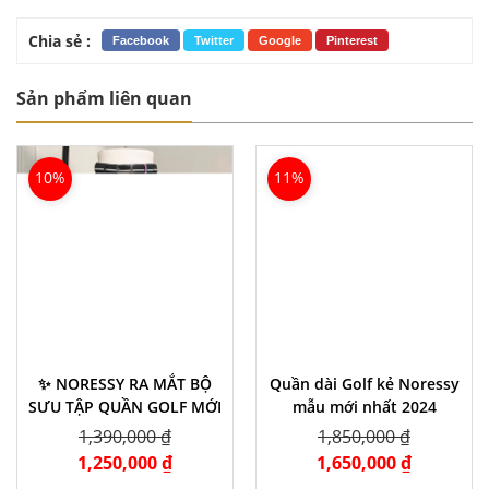
Chia sẻ :
Facebook
Twitter
Google
Pinterest
Sản phẩm liên quan
10%
11%
✨ NORESSY RA MẮT BỘ
Quần dài Golf kẻ Noressy
SƯU TẬP QUẦN GOLF MỚI
mẫu mới nhất 2024
1,390,000 ₫
1,850,000 ₫
1,250,000 ₫
1,650,000 ₫