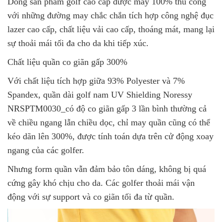
Dòng sản phẩm golf cao cấp được may 100% thủ công
với những đường may chắc chắn tích hợp công nghệ đục
lazer cao cấp, chất liệu vải cao cấp, thoáng mát, mang lại
sự thoải mái tối đa cho da khi tiếp xúc.
Chất liệu quần co giãn gấp 300%
Với chất liệu tích hợp giữa 93% Polyester và 7%
Spandex, quần dài golf nam UV Shielding Noressy
NRSPTM0030_có độ co giãn gấp 3 lần bình thường cả
về chiều ngang lẫn chiều dọc, chỉ may quần cũng có thể
kéo dãn lên 300%, được tính toán dựa trên cử động xoay
ngang của các golfer.
Nhưng form quần vẫn đảm bảo tôn dáng, không bị quá
cứng gây khó chịu cho da. Các golfer thoải mái vận
động với sự support và co giãn tối đa từ quần.