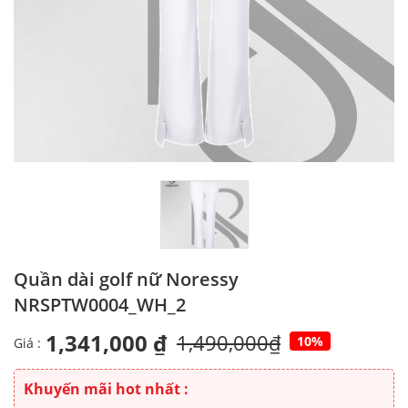
Quần dài golf nữ Noressy
NRSPTW0004_WH_2
1,341,000 ₫
1,490,000₫
10%
Giá :
Khuyến mãi hot nhất :