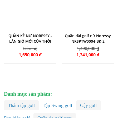
QUẦN KẺ NỮ NORESSY -
Quần dài golf nữ Noressy
LÀN GIÓ MỚI CỦA THỜI
NRSPTW0004-BK-2
TRANG GOLF NỮ HÈ 2023
Liên hệ
1,490,000 ₫
1,650,000 ₫
1,341,000 ₫
Danh mục sản phẩm:
Thảm tập golf
Tập Swing golf
Gậy golf
Phụ kiện golf
Quần áo golf nam