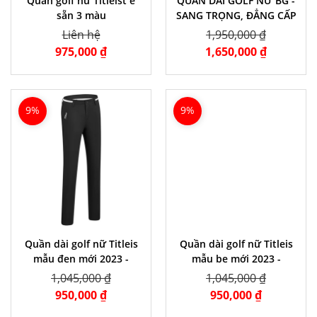
Quần golf nữ Titleist e
QUẦN DÀI GOLF NỮ BG -
sẵn 3 màu
SANG TRỌNG, ĐẲNG CẤP
Liên hệ
1,950,000 ₫
975,000 ₫
1,650,000 ₫
9%
9%
Quần dài golf nữ Titleis
Quần dài golf nữ Titleis
mẫu đen mới 2023 -
mẫu be mới 2023 -
TL2023
TL2023
1,045,000 ₫
1,045,000 ₫
950,000 ₫
950,000 ₫