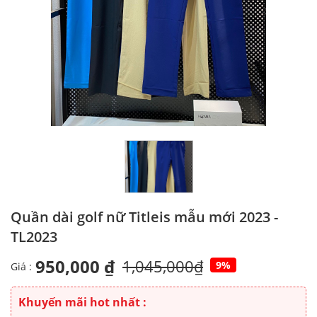
Quần dài golf nữ Titleis mẫu mới 2023 -
TL2023
950,000 ₫
1,045,000₫
9%
Giá :
Khuyến mãi hot nhất :