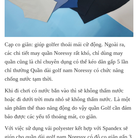
Cạp co giãn: giúp golfer thoải mái cử động. Ngoài ra,
các chi tiết may quần Noressy rất khó, chỉ dùng may
quần cũng là chỉ chuyên dụng có thể kéo dãn gấp 5 lần
chỉ thường Quần dài golf nam Noressy có chức năng
chống nước tạm thời.
Khi đi chơi có nước bắn vào thì sẽ không thấm nước
hoặc đi dưới trời mưa nhỏ sẽ không thấm nước. Là một
sản phẩm thể thao năng động do vậy quần Golf cần đảm
bảo được các yếu tố thoáng mát, co giãn.
Với việc sử dụng vải polyester kết hợp với Spandex sẽ
giúp cho quần dài golf nam Noressy có độ co giãn gấp 3