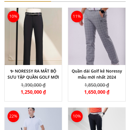
10%
11%
✨ NORESSY RA MẮT BỘ
Quần dài Golf kẻ Noressy
SƯU TẬP QUẦN GOLF MỚI
mẫu mới nhất 2024
1,390,000 ₫
1,850,000 ₫
1,250,000 ₫
1,650,000 ₫
22%
10%