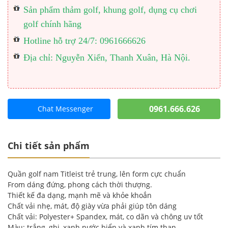
Sản phẩm thảm golf, khung golf, dụng cụ chơi
golf chính hãng
Hotline hỗ trợ 24/7: 0961666626
Địa chỉ: Nguyễn Xiển, Thanh Xuân, Hà Nội.
0961.666.626
Chat Messenger
Chi tiết sản phẩm
Quần golf nam Titleist trẻ trung, lên form cực chuẩn
From dáng đứng, phong cách thời thượng.
Thiết kế đa dạng, mạnh mẽ và khỏe khoắn
Chất vải nhẹ, mát, độ giày vừa phải giúp tôn dáng
Chất vải: Polyester+ Spandex, mát, co dãn và chông uv tốt
Màu: trắng, ghi, xanh nước biển và xanh tím than