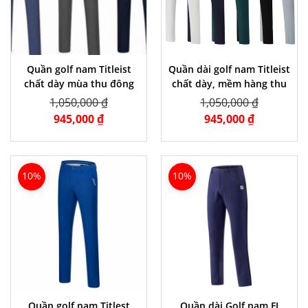
Quần golf nam Titleist
Quần dài golf nam Titleist
chất dày mùa thu đông
chất dày, mềm hàng thu
đông
1,050,000 ₫
1,050,000 ₫
945,000 ₫
945,000 ₫
10%
10%
Quần golf nam Titlest
Quần dài Golf nam FJ