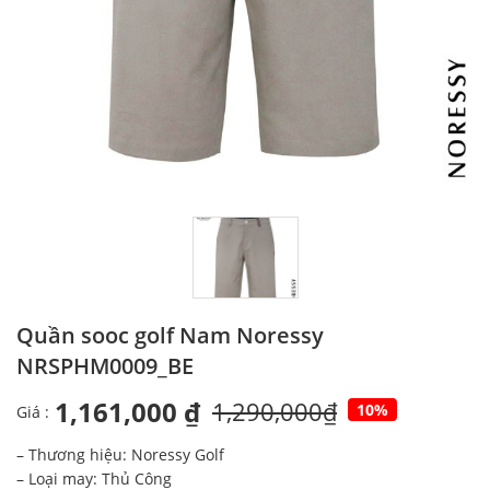
Quần sooc golf Nam Noressy
NRSPHM0009_BE
1,161,000 ₫
1,290,000₫
10%
Giá :
– Thương hiệu: Noressy Golf
– Loại may: Thủ Công