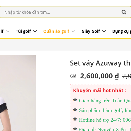
lf
Túi golf
Quần áo golf
Giày Golf
Dụng cụ 
Set váy Azuway th
2,600,000 ₫
2,
Giá :
Khuyến mãi hot nhất :
Giao hàng trên Toàn Quốc
Sản phẩm thảm golf, khu
Hotline hỗ trợ 24/7: 0
Địa chỉ: Nguyễn Xiển, 