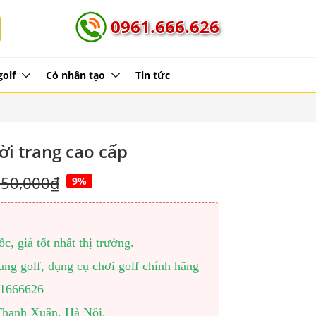
0961.666.626
golf
Cỏ nhân tạo
Tin tức
ời trang cao cấp
850,000₫
9%
, giá tốt nhất thị trường.
ng golf, dụng cụ chơi golf chính hãng
961666626
Thanh Xuân, Hà Nội.