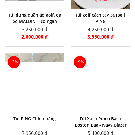
Túi đựng quần áo golf, da
Túi golf xách tay 36188 |
bò MALDINI - có ngăn
PING
đựng giày
3,250,000 ₫
4,250,000 ₫
2,600,000 ₫
3,950,000 ₫
12%
19%
Túi PING Chính hãng
Túi Xách Puma Basic
Boston Bag - Navy Blazer
7,950,000 ₫
5,400,000 ₫