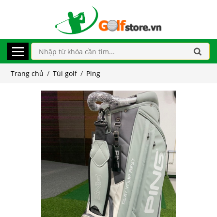
Trang chủ
/
Túi golf
/
Ping