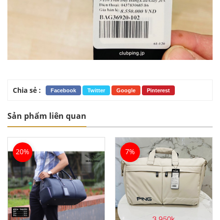
Chia sẻ :
Facebook
Twitter
Google
Pinterest
Sản phẩm liên quan
20%
7%