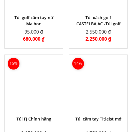
Túi golf cầm tay nữ
Túi xách golf
Malbon
CASTELBAJAC -Túi golf
nam nữ có bánh xe -Hàng
95,000 ₫
2,550,000 ₫
nhập khẩu
680,000 ₫
2,250,000 ₫
15%
14%
Túi FJ Chính hãng
Túi cầm tay Titleist mớ