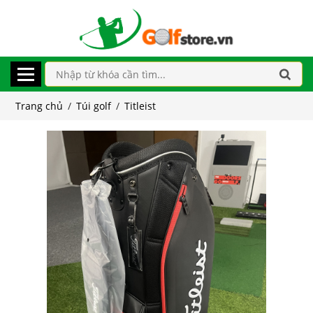
Trang chủ
/
Túi golf
/
Titleist