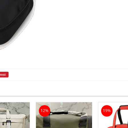
rest
12%
19%