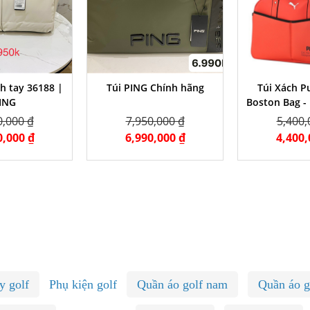
ch tay 36188 |
Túi PING Chính hãng
Túi Xách P
ING
Boston Bag -
0,000 ₫
7,950,000 ₫
5,400,
0,000 ₫
6,990,000 ₫
4,400,
y golf
Phụ kiện golf
Quần áo golf nam
Quần áo g