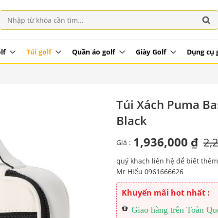
lf
Túi golf
Quần áo golf
Giày Golf
Dụng cụ 
Túi Xách Puma Ba
Black
1,936,000 ₫
2,
Giá :
quý khach liên hệ để biết thêm
Mr Hiếu 0961666626
Khuyến mãi hot nhất :
Giao hàng trên Toàn Quốc