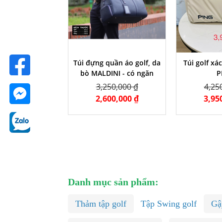
Túi đựng quần áo golf, da
Túi golf xá
bò MALDINI - có ngăn
P
đựng giày
3,250,000 ₫
4,25
2,600,000 ₫
3,95
Danh mục sản phẩm:
Thảm tập golf
Tập Swing golf
Gậ