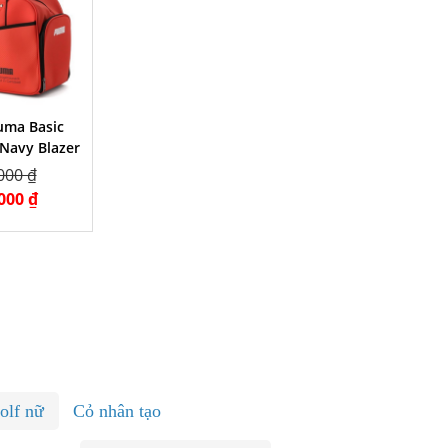
uma Basic
 Navy Blazer
000 ₫
000 ₫
olf nữ
Cỏ nhân tạo