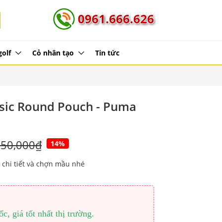
0961.666.626
golf
Cỏ nhân tạo
Tin tức
sic Round Pouch - Puma
250,000₫
14%
 chi tiết và chợn mầu nhé
, giá tốt nhất thị trường.