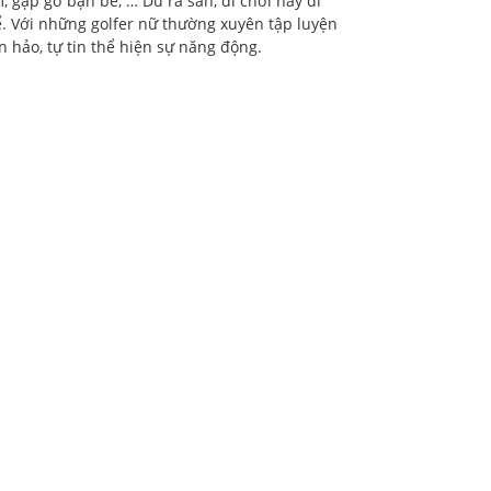
 gặp gỡ bạn bè, … Dù ra sân, đi chơi hay đi
hể. Với những golfer nữ thường xuyên tập luyện
 hảo, tự tin thể hiện sự năng động.