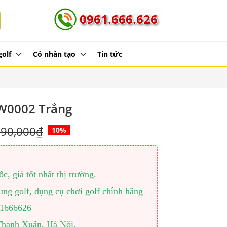
0961.666.626
golf
Cỏ nhân tạo
Tin tức
W0002 Trắng
190,000₫
10%
, giá tốt nhất thị trường.
ng golf, dụng cụ chơi golf chính hãng
961666626
Thanh Xuân, Hà Nội.