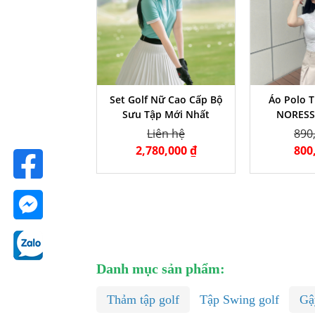
Set Golf Nữ Cao Cấp Bộ
Áo Polo 
Sưu Tập Mới Nhất
NORESS
Liên hệ
890
2,780,000 ₫
800
Danh mục sản phẩm:
Thảm tập golf
Tập Swing golf
Gậ