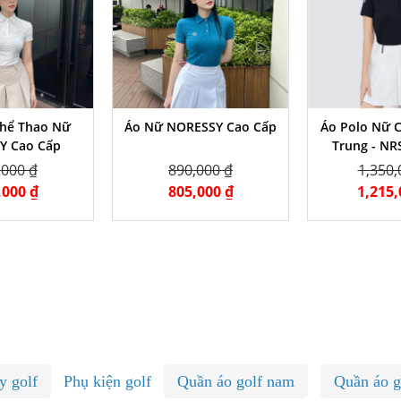
Thể Thao Nữ
Áo Nữ NORESSY Cao Cấp
Áo Polo Nữ C
Y Cao Cấp
Trung - N
,000 ₫
890,000 ₫
1,350,
,000 ₫
805,000 ₫
1,215,
y golf
Phụ kiện golf
Quần áo golf nam
Quần áo g