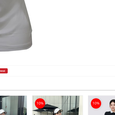
rest
10%
10%