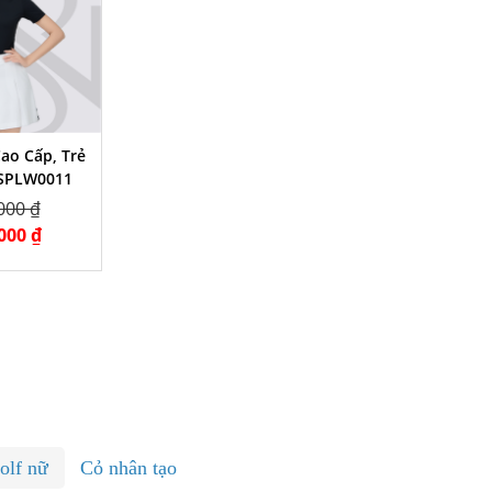
ao Cấp, Trẻ
RSPLW0011
000 ₫
000 ₫
olf nữ
Cỏ nhân tạo