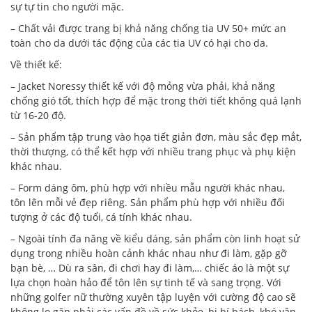
sự tự tin cho người mặc.
– Chất vải được trang bị khả năng chống tia UV 50+ mức an
toàn cho da dưới tác động của các tia UV có hại cho da.
Về thiết kế:
– Jacket Noressy thiết kế với độ mỏng vừa phải, khả năng
chống gió tốt, thích hợp để mặc trong thời tiết không quá lạnh
từ 16-20 độ.
– Sản phẩm tập trung vào họa tiết giản đơn, màu sắc đẹp mắt,
thời thượng, có thể kết hợp với nhiều trang phục và phụ kiện
khác nhau.
– Form dáng ôm, phù hợp với nhiều mẫu người khác nhau,
tôn lên mỗi vẻ đẹp riêng. Sản phẩm phù hợp với nhiều đối
tượng ở các độ tuổi, cá tính khác nhau.
– Ngoài tính đa năng về kiểu dáng, sản phẩm còn linh hoạt sử
dụng trong nhiều hoàn cảnh khác nhau như đi làm, gặp gỡ
bạn bè, … Dù ra sân, đi chơi hay đi làm,… chiếc áo là một sự
lựa chọn hoàn hảo để tôn lên sự tinh tế và sang trọng. Với
những golfer nữ thường xuyên tập luyện với cường độ cao sẽ
không lo gặp phải các vấn đề về sức khỏe, bị bí bách, khó vận