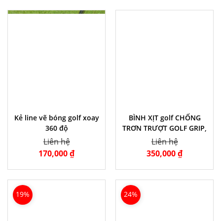
Kẻ line vẽ bóng golf xoay
BÌNH XỊT golf CHỐNG
360 độ
TRƠN TRƯỢT GOLF GRIP,
KHỬ KHUẨN HÚT ẨM TAY
Liên hệ
Liên hệ
CÂM
170,000 ₫
350,000 ₫
19%
24%