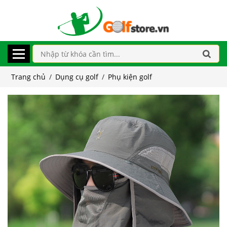
Trang chủ
/
Dụng cụ golf
/
Phụ kiện golf