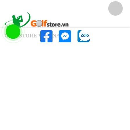
GOLFSTORE VIET NAM
Địa chỉ: Nguyễn Xiển, Thanh Xuân, Hà Nội
Điện thoại: 0961.666.626
Email: eurogolfvn@gmail.com
KẾT NỐI VỚI CHÚNG TÔI
ĐIỀU KHOẢN
Trang chủ
Thảm tập golf
Gậy golf