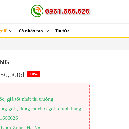
0961.666.626
golf
Cỏ nhân tạo
Tin tức
ÃNG
950,000₫
10%
, giá tốt nhất thị trường.
ng golf, dụng cụ chơi golf chính hãng
961666626
Thanh Xuân, Hà Nội.