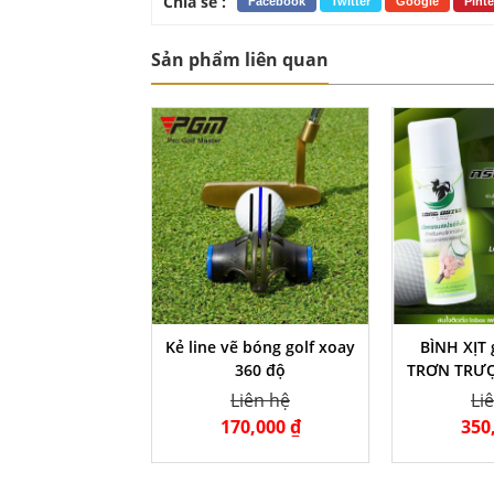
Chia sẻ :
Facebook
Twitter
Google
Pinte
Sản phẩm liên quan
Kẻ line vẽ bóng golf xoay
BÌNH XỊT
360 độ
TRƠN TRƯỢ
KHỬ KHUẨN
Liên hệ
Li
170,000 ₫
350