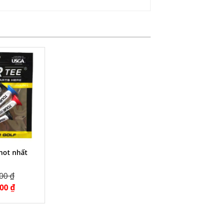
hot nhất
00 ₫
00 ₫