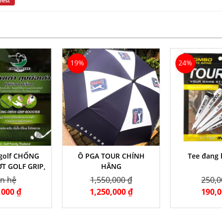
rest
19%
24%
 golf CHỐNG
Ô PGA TOUR CHÍNH
Tee đang 
T GOLF GRIP,
HÃNG
 HÚT ẨM TAY
ên hệ
1,550,000 ₫
250,0
CÂM
,000 ₫
1,250,000 ₫
190,0