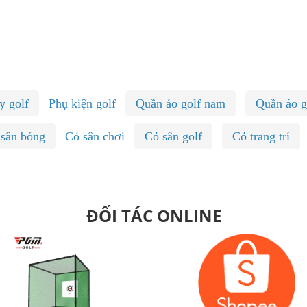
y golf
Phụ kiện golf
Quần áo golf nam
Quần áo g
 sân bóng
Cỏ sân chơi
Cỏ sân golf
Cỏ trang trí
ĐỐI TÁC ONLINE