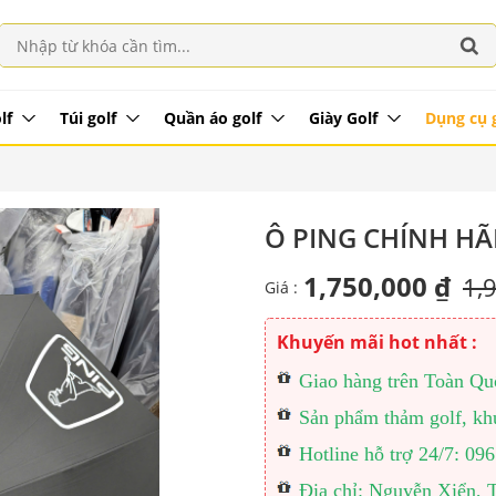
lf
Túi golf
Quần áo golf
Giày Golf
Dụng cụ 
Ô PING CHÍNH H
1,750,000 ₫
1,
Giá :
Khuyến mãi hot nhất :
Giao hàng trên Toàn Quốc
Sản phẩm thảm golf, khu
Hotline hỗ trợ 24/7: 0
Địa chỉ: Nguyễn Xiển, 