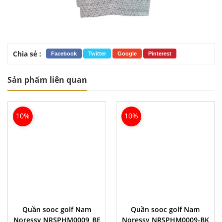
Chia sẻ :
Facebook
Twitter
Google
Pinterest
Sản phẩm liên quan
10%
10%
Quần sooc golf Nam
Quần sooc golf Nam
Noressy NRSPHM0009_BE
Noressy NRSPHM0009-BK