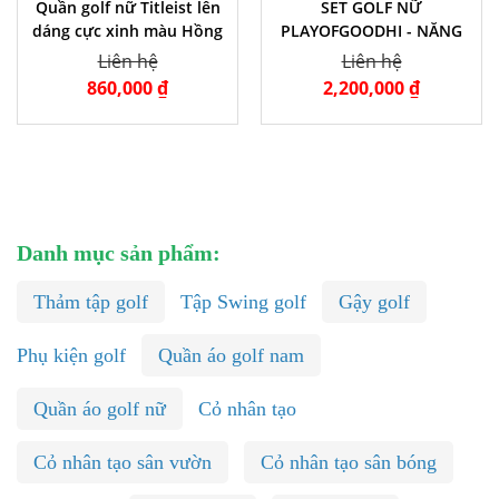
Quần golf nữ Titleist lên
SET GOLF NỮ
dáng cực xinh màu Hồng
PLAYOFGOODHI - NĂNG
ĐỘNG & THANH LỊC
Liên hệ
Liên hệ
860,000 ₫
2,200,000 ₫
Danh mục sản phẩm:
Thảm tập golf
Tập Swing golf
Gậy golf
Phụ kiện golf
Quần áo golf nam
Quần áo golf nữ
Cỏ nhân tạo
Cỏ nhân tạo sân vườn
Cỏ nhân tạo sân bóng