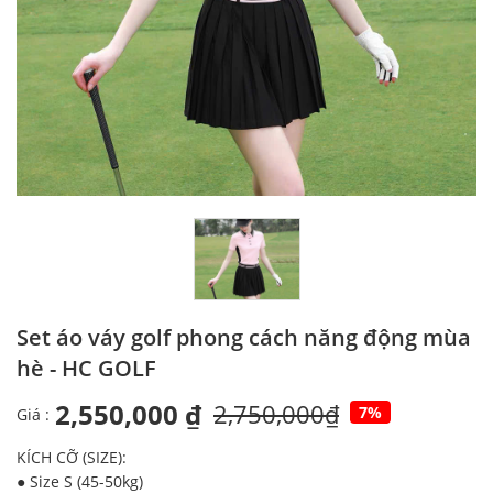
Set áo váy golf phong cách năng động mùa
hè - HC GOLF
2,550,000 ₫
2,750,000₫
7%
Giá :
KÍCH CỠ (SIZE):
● Size S (45-50kg)