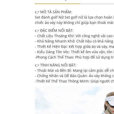
👉 MÔ TẢ SẢN PHẨM:
Set đánh golf Nữ Set golf nữ là lựa chọn hoàn 
chiếc áo váy này không chỉ giúp bạn thoải mái
👉 ĐẶC ĐIỂM NỔI BẬT:
- Chất Liệu Thoáng Khí: Với công nghệ vải cao 
- Khả Năng Nhanh Khô: Chất liệu có khả năng t
- Thiết Kế Hiện Đại: Kết hợp giữa áo và váy, 
- Kiểu Dáng Tôn Vóc: Thiết kế ôm vừa vặn, tôn
-Phong Cách Thể Thao: Phù hợp để sử dụng tro
👉 TÍNH NĂNG NỔI BẬT:
- Thoải Mái và Bền Bỉ: Mang lại cảm giác dễ ch
- Chống Nhăn và Dễ Bảo Quản: Áo váy không ch
-Thiết Kế Thể Thao Thông Minh: Giúp người ch