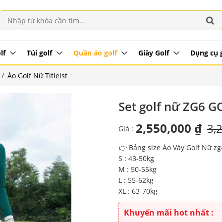
lf
Túi golf
Quần áo golf
Giày Golf
Dụng cụ 
/
Áo Golf Nữ Titleist
Set golf nữ ZG6 G
2,550,000 ₫
3,
Giá :
👉 Bảng size Áo Váy Golf Nữ zg
S : 43-50kg
M : 50-55kg
L : 55-62kg
XL : 63-70kg
Khuyến mãi hot nhất :