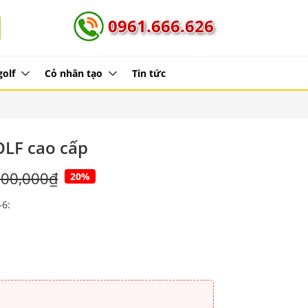
0961.666.626
golf
Cỏ nhân tạo
Tin tức
OLF cao cấp
200,000₫
20%
-6: