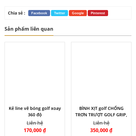
Chia sẻ :
Facebook
Twitter
Google
Pinterest
Sản phẩm liên quan
Kẻ line vẽ bóng golf xoay
BÌNH XỊT golf CHỐNG
360 độ
TRƠN TRƯỢT GOLF GRIP,
KHỬ KHUẨN HÚT ẨM TAY
Liên hệ
Liên hệ
CÂM
170,000 ₫
350,000 ₫