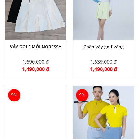
VÁY GOLF MỚI NORESSY
Chân váy golf vàng
1,690,000 ₫
1,639,000 ₫
1,490,000 ₫
1,490,000 ₫
9%
9%