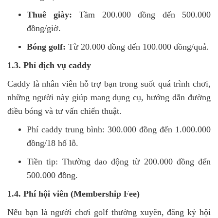
Thuê giày:
Tầm 200.000 đồng đến 500.000
đồng/giờ.
Bóng golf:
Từ 20.000 đồng đến 100.000 đồng/quả.
1.3. Phí dịch vụ caddy
Caddy là nhân viên hỗ trợ bạn trong suốt quá trình chơi,
những người này giúp mang dụng cụ, hướng dẫn đường
điều bóng và tư vấn chiến thuật.
Phí caddy trung bình: 300.000 đồng đến 1.000.000
đồng/18 hố lỗ.
Tiền tip: Thường dao động từ 200.000 đồng đến
500.000 đồng.
1.4. Phí hội viên (Membership Fee)
Nếu bạn là người chơi golf thường xuyên, đăng ký hội