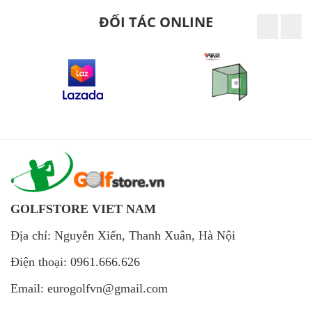
ĐỐI TÁC ONLINE
GOLFSTORE VIET NAM
Địa chỉ: Nguyễn Xiển, Thanh Xuân, Hà Nội
Điện thoại: 0961.666.626
Email: eurogolfvn@gmail.com