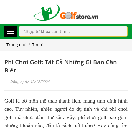
Trang chủ
/
Tin tức
Phí Chơi Golf: Tất Cả Những Gì Bạn Cần
Biết
Đăng ngày: 13/12/2024
Golf là bộ môn thể thao thanh lịch, mang tính đỉnh hình
cao. Tuy nhiên, nhiều người do dự tính về chi phí chơi
golf mà chưa dám thử sân. Vậy, phí chơi golf bao gồm
những khoản nào, đâu là cách tiết kiệm? Hãy cùng tìm