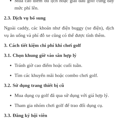
Mùa cao điểm du lịch hoặc giải đấu golf cũng đẩy
mức phí lên.
2.3. Dịch vụ bổ sung
Ngoài caddy, các khoản như điện buggy (xe điện), dịch
vụ ăn uống và phí đỗ xe cũng có thể được tính thêm.
3. Cách tiết kiệm chi phí khi chơi golf
3.1. Chọn khung giờ vào sân hợp lý
Tránh giờ cao điểm hoặc cuối tuần.
Tìm các khuyến mãi hoặc combo chơi golf.
3.2. Sử dụng trang thiết bị cũ
Mua dụng cụ golf đã qua sử dụng với giá hợp lý.
Tham gia nhóm chơi golf để trao đổi dụng cụ.
3.3. Đăng ký hội viên