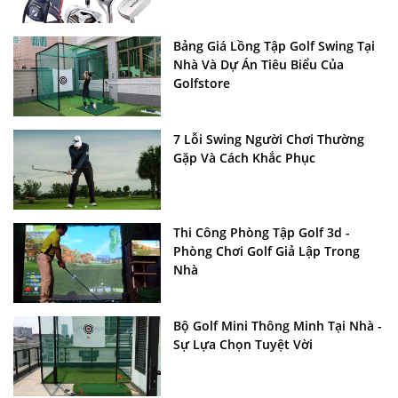
Bảng Giá Lồng Tập Golf Swing Tại
Nhà Và Dự Án Tiêu Biểu Của
Golfstore
7 Lỗi Swing Người Chơi Thường
Gặp Và Cách Khắc Phục
Thi Công Phòng Tập Golf 3d -
Phòng Chơi Golf Giả Lập Trong
Nhà
Bộ Golf Mini Thông Minh Tại Nhà -
Sự Lựa Chọn Tuyệt Vời