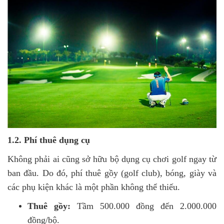
1.2. Phí thuê dụng cụ
Không phải ai cũng sở hữu bộ dụng cụ chơi golf ngay từ
ban đầu. Do đó, phí thuê gồy (golf club), bóng, giày và
các phụ kiện khác là một phần không thể thiếu.
Thuê gồy:
Tầm 500.000 đồng đến 2.000.000
đồng/bộ.