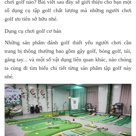
chơi golf nào? Bài viết sau đây sẽ giới thiệu cho bạn một
số dụng cụ tập golf chất lượng mà những người chơi
golf ưu tiên sở hữu nhé.
Dụng cụ chơi golf cơ bản
Những sản phẩm đánh golf thiết yếu người chơi cần
trang bị thông thường bao gồm gậy golf, bóng golf, túi,
găng tay... và một số vật dụng liên quan khác, nào chúng
ta cùng đi tìm hiểu chi tiết từng sản phẩm tập golf này
nhé.