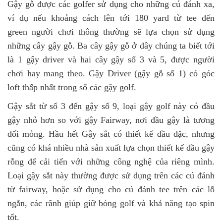
Gậy gỗ được các golfer sử dụng cho những cú đánh xa,
ví dụ nếu khoảng cách lên tới 180 yard từ tee đến
green người chơi thông thường sẽ lựa chọn sử dụng
những cây gậy gỗ. Ba cây gậy gỗ ở đây chúng ta biết tới
là 1 gậy driver và hai cây gậy số 3 và 5, được người
chơi hay mang theo. Gậy Driver (gậy gỗ số 1) có góc
loft thấp nhất trong số các gậy golf.
Gậy sắt từ số 3 đến gậy số 9, loại gậy golf này có đầu
gậy nhỏ hơn so với gậy Fairway, nơi đầu gậy là tương
đối mỏng. Hầu hết Gậy sắt có thiết kế đầu đặc, nhưng
cũng có khá nhiều nhà sản xuất lựa chọn thiết kế đầu gậy
rỗng để cải tiến với những công nghệ của riêng mình.
Loại gậy sắt này thường được sử dụng trên các cú đánh
từ fairway, hoặc sử dụng cho cú đánh tee trên các lỗ
ngắn, các rãnh giúp giữ bóng golf và khả năng tạo spin
tốt.