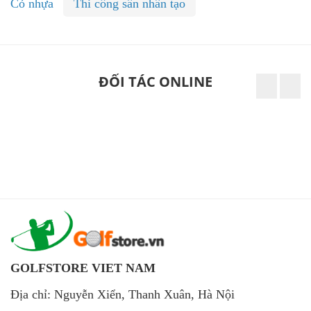
Cỏ nhựa
Thi công sân nhân tạo
ĐỐI TÁC ONLINE
GOLFSTORE VIET NAM
Địa chỉ: Nguyễn Xiển, Thanh Xuân, Hà Nội