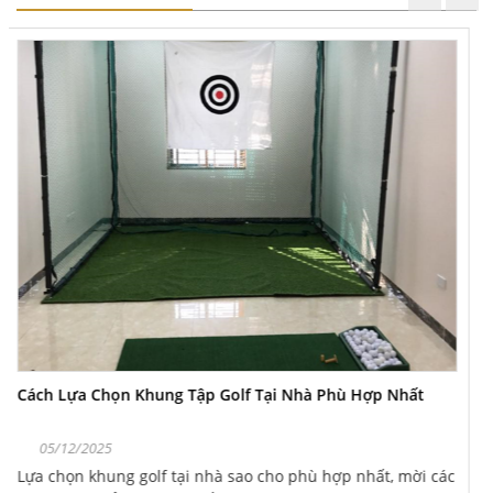
Sản phẩm lưới chắn sân golf được sử dụng phổ biến hiện
nay
15/07/2025
Lưới chắn sân golf là sản phẩm không thể thiếu tại các sân