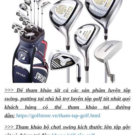
>>> Để tham khảo tất cả các sản phẩm luyện tập
swing, putting tại nhà hỗ trợ luyện tập golf tốt nhất quý
khách hàng có thể tham khảo tại đường
dẫn:
https://golfstore.vn/tham-tap-golf.html
>>> Tham khảo bộ chơi swing kích thước lớn tập gậy