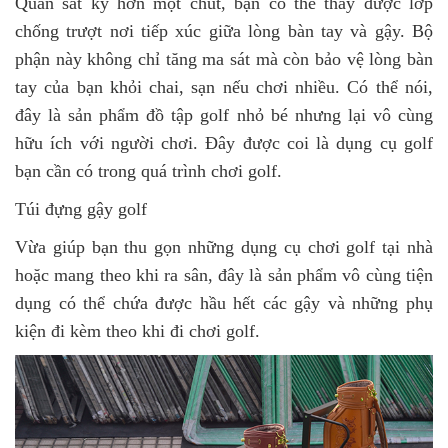
Quan sát kỹ hơn một chút, bạn có thể thấy được lớp
chống trượt nơi tiếp xúc giữa lòng bàn tay và gậy. Bộ
phận này không chỉ tăng ma sát mà còn bảo vệ lòng bàn
tay của bạn khỏi chai, sạn nếu chơi nhiều. Có thể nói,
đây là sản phẩm đồ tập golf nhỏ bé nhưng lại vô cùng
hữu ích với người chơi. Đây được coi là dụng cụ golf
bạn cần có trong quá trình chơi golf.
Túi đựng gậy golf
Vừa giúp bạn thu gọn những dụng cụ chơi golf tại nhà
hoặc mang theo khi ra sân, đây là sản phẩm vô cùng tiện
dụng có thể chứa được hầu hết các gậy và những phụ
kiện đi kèm theo khi đi chơi golf.