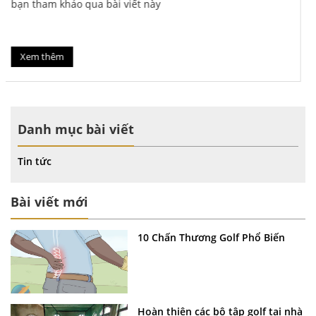
tập golf tại nhà hay sân lớn ngoài trời
Xem thêm
Danh mục bài viết
Tin tức
Bài viết mới
10 Chấn Thương Golf Phổ Biến
Hoàn thiện các bộ tập golf tại nhà