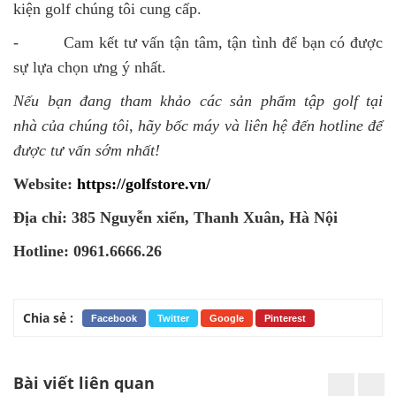
kiện golf chúng tôi cung cấp.
- Cam kết tư vấn tận tâm, tận tình để bạn có được
sự lựa chọn ưng ý nhất.
Nếu bạn đang tham khảo các sản phẩm tập golf tại
nhà của chúng tôi, hãy bốc máy và liên hệ đến hotline để
được tư vấn sớm nhất!
Website:
https://golfstore.vn/
Địa chỉ: 385 Nguyễn xiển, Thanh Xuân, Hà Nội
Hotline: 0961.6666.26
Chia sẻ :
Facebook
Twitter
Google
Pinterest
Bài viết liên quan