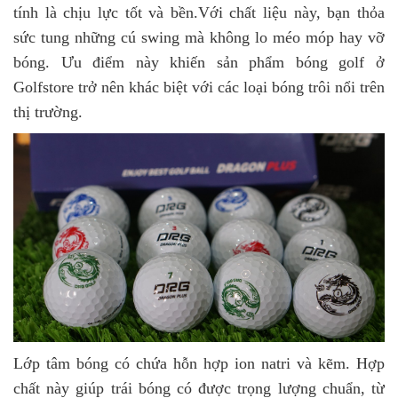
tính là chịu lực tốt và bền.Với chất liệu này, bạn thỏa
sức tung những cú swing mà không lo méo móp hay vỡ
bóng. Ưu điểm này khiến sản phẩm bóng golf ở
Golfstore trở nên khác biệt với các loại bóng trôi nổi trên
thị trường.
Lớp tâm bóng có chứa hỗn hợp ion natri và kẽm. Hợp
chất này giúp trái bóng có được trọng lượng chuẩn, từ