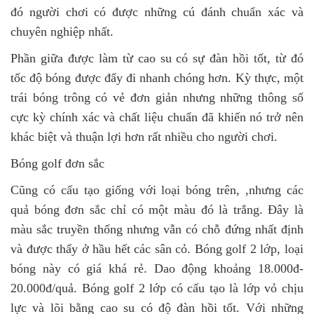
đó người chơi có được những cú đánh chuẩn xác và
chuyên nghiệp nhất.
Phần giữa được làm từ cao su có sự đàn hồi tốt, từ đó
tốc độ bóng được đẩy đi nhanh chóng hơn. Kỳ thực, một
trái bóng trông có vẻ đơn giản nhưng những thông số
cực kỳ chính xác và chất liệu chuẩn đã khiến nó trở nên
khác biệt và thuận lợi hơn rất nhiều cho người chơi.
Bóng golf đơn sắc
Cũng có cấu tạo giống với loại bóng trên, ,nhưng các
quả bóng đơn sắc chỉ có một màu đó là trắng. Đây là
màu sắc truyền thống nhưng vẫn có chỗ đứng nhất định
và được thấy ở hầu hết các sân cỏ. Bóng golf 2 lớp, loại
bóng này có giá khá rẻ. Dao động khoảng 18.000đ-
20.000đ/quả. Bóng golf 2 lớp có cấu tạo là lớp vỏ chịu
lực và lõi bằng cao su có độ đàn hồi tốt. Với những