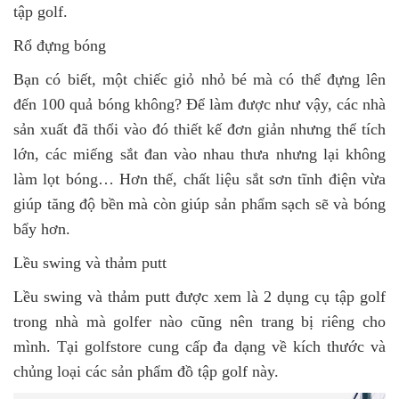
tập golf.
Rổ đựng bóng
Bạn có biết, một chiếc giỏ nhỏ bé mà có thể đựng lên
đến 100 quả bóng không? Để làm được như vậy, các nhà
sản xuất đã thổi vào đó thiết kế đơn giản nhưng thể tích
lớn, các miếng sắt đan vào nhau thưa nhưng lại không
làm lọt bóng… Hơn thế, chất liệu sắt sơn tĩnh điện vừa
giúp tăng độ bền mà còn giúp sản phẩm sạch sẽ và bóng
bẩy hơn.
Lều swing và thảm putt
Lều swing và thảm putt được xem là 2 dụng cụ tập golf
trong nhà mà golfer nào cũng nên trang bị riêng cho
mình. Tại golfstore cung cấp đa dạng về kích thước và
chủng loại các sản phẩm đồ tập golf này.