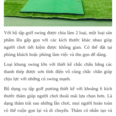
Với bộ tập golf swing được chia làm 2 loại, một loại sản
phẩm lều gấp gọn với các kích thước khác nhau giúp
người chơi tiết kiệm được không gian. Có thể đặt tại
phòng khách hoặc phòng làm việc và thu gọn dễ dàng.
Loại khung swing lớn với thiết kế chắc chắn bằng các
thanh thép được sơn tĩnh điện vô cùng chắc chắn giúp
chịu lực với những cú swing mạnh.
Bộ dụng cụ tập golf putting thiết kế với khoảng 6 kích
thước thảm giúp người chơi thoải mái lựa chọn hơn. Là
dạng thảm trải sau những lần chơi, mọi người hoàn toàn
có thể cuộn gọn lại và di chuyển. Thảm cỏ nhân tạo và