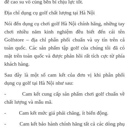
đế cao su vô cùng bền bỉ chịu lực tốt.
Địa chỉ dụng cụ golf chất lượng tại Hà Nội
Nói đến dụng cụ chơi golf Hà Nội chính hãng, những tay
chơi nhiều năm kinh nghiệm đều biết đến cái tên
Golfstore – địa chỉ phân phối chuẩn và uy tín trên cả
toàn quốc. Các sản phẩm tập golf của chúng tôi đã có
mặt trên toàn quốc và được phản hồi rất tích cực từ phía
khách hàng.
Sau đây là một số cam kết của đơn vị khi phân phối
dụng cụ golf tại Hà Nội như sau:
- Cam kết cung cấp sản phẩm chơi golf chuẩn về
chất lượng và mẫu mã.
- Cam kết mức giá phải chăng, ít biến động.
- Cam kết bảo hành chính hãng tất cả các dòng phụ