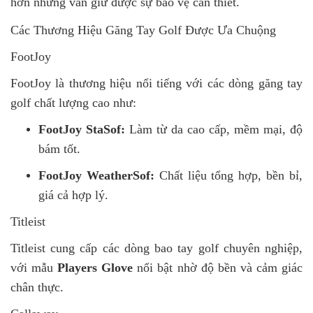
hơn nhưng vẫn giữ được sự bảo vệ cần thiết.
Các Thương Hiệu Găng Tay Golf Được Ưa Chuộng
FootJoy
FootJoy là thương hiệu nổi tiếng với các dòng găng tay
golf chất lượng cao như:
FootJoy StaSof:
Làm từ da cao cấp, mềm mại, độ
bám tốt.
FootJoy WeatherSof:
Chất liệu tổng hợp, bền bỉ,
giá cả hợp lý.
Titleist
Titleist cung cấp các dòng bao tay golf chuyên nghiệp,
với mẫu
Players Glove
nổi bật nhờ độ bền và cảm giác
chân thực.