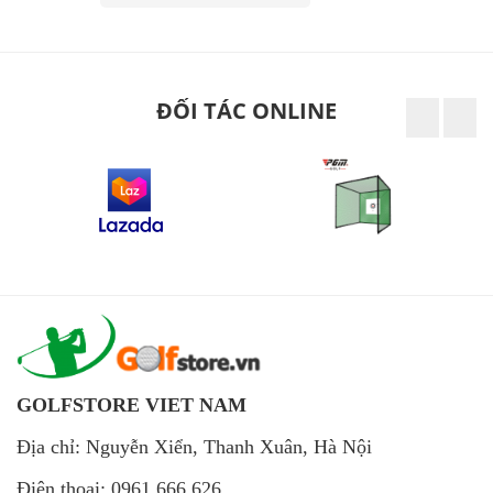
ĐỐI TÁC ONLINE
GOLFSTORE VIET NAM
Địa chỉ: Nguyễn Xiển, Thanh Xuân, Hà Nội
Điện thoại: 0961.666.626