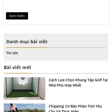
Xem thêm
Danh mục bài viết
Tin tức
Bài viết mới
Cách Lựa Chọn Khung Tập Golf Tại
Nhà Phù Hợp Nhất
Chipping Cơ Bản Phân Tích Yêu
Cầu Và Thực Hiện