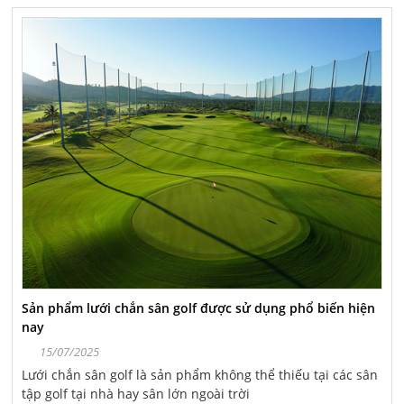
Sản phẩm lưới chắn sân golf được sử dụng phổ biến hiện
nay
15/07/2025
Lưới chắn sân golf là sản phẩm không thể thiếu tại các sân
tập golf tại nhà hay sân lớn ngoài trời