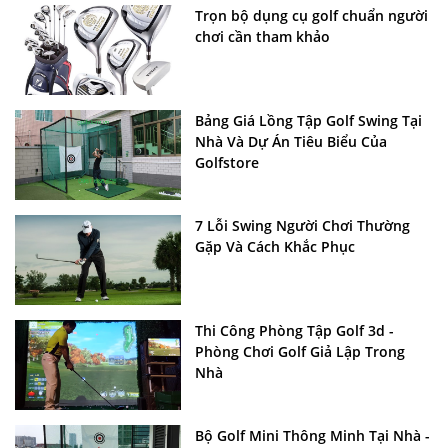
Trọn bộ dụng cụ golf chuẩn người
chơi cần tham khảo
Bảng Giá Lồng Tập Golf Swing Tại
Nhà Và Dự Án Tiêu Biểu Của
Golfstore
7 Lỗi Swing Người Chơi Thường
Gặp Và Cách Khắc Phục
Thi Công Phòng Tập Golf 3d -
Phòng Chơi Golf Giả Lập Trong
Nhà
Bộ Golf Mini Thông Minh Tại Nhà -