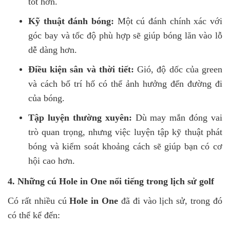
tốt hơn.
Kỹ thuật đánh bóng:
Một cú đánh chính xác với
góc bay và tốc độ phù hợp sẽ giúp bóng lăn vào lỗ
dễ dàng hơn.
Điều kiện sân và thời tiết:
Gió, độ dốc của green
và cách bố trí hố có thể ảnh hưởng đến đường đi
của bóng.
Tập luyện thường xuyên:
Dù may mắn đóng vai
trò quan trọng, nhưng việc luyện tập kỹ thuật phát
bóng và kiểm soát khoảng cách sẽ giúp bạn có cơ
hội cao hơn.
4. Những cú Hole in One nổi tiếng trong lịch sử golf
Có rất nhiều cú
Hole in One
đã đi vào lịch sử, trong đó
có thể kể đến: