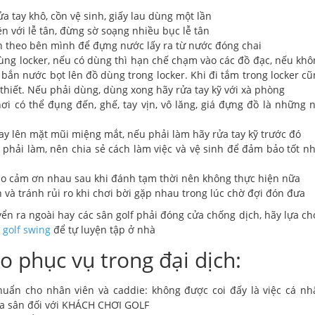
 tay khô, cồn vệ sinh, giấy lau dùng một lần
n với lễ tân, đừng sờ soạng nhiều bục lễ tân
theo bên mình để đựng nước lấy ra từ nước đóng chai
ùng locker, nếu có dùng thì hạn chế chạm vào các đồ đạc, nếu khô
 bắn nước bọt lên đồ dùng trong locker. Khi đi tắm trong locker c
thiết. Nếu phải dùng, dùng xong hãy rửa tay kỹ với xà phòng
 có thể đụng đến, ghế, tay vịn, vô lăng, giá đựng đồ là những n
tay lên mặt mũi miệng mắt, nếu phải làm hãy rửa tay kỹ trước đó
 phải làm, nên chia sẻ cách làm việc và vệ sinh để đảm bảo tốt n
chào cảm ơn nhau sau khi đánh tạm thời nên không thực hiện nữa
nh và tránh rủi ro khi chơi bời gặp nhau trong lúc chờ đợi đón đưa
ển ra ngoài hay các sân golf phải đóng cửa chống dịch, hãy lựa c
p golf swing
để tự luyện tập ở nhà
ho phục vụ trong đại dịch:
huẩn cho nhân viên và caddie: không được coi đấy là việc cá nh
ủa sân đối với KHÁCH CHƠI GOLF