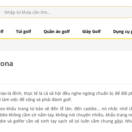
lf
Túi golf
Quần áo golf
Giày Golf
Dụng cụ 
rona
 nào là đỉnh, thực tế là cả xã hội đều nghe ngóng chuẩn bị để đối 
i làm việc để sống và phải đánh golf.
 đeo khẩu trang từ bảo vệ đến lễ tân, đến caddie… nó nhắc nhở c
addie không cầm sờ nắm tay, không nói chuyện nhiều, khẩu trang n
ie và golfer cần vệ sinh tay sạch sẽ (vì luôn cầm chung gậy). Nh