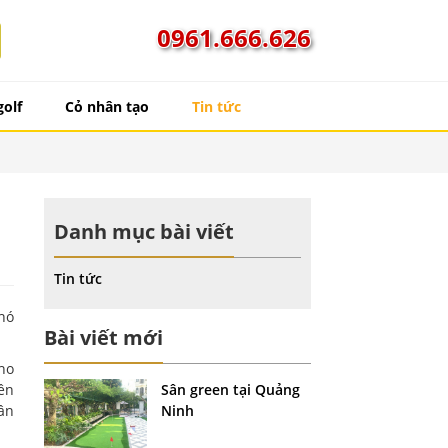
0961.666.626
golf
Cỏ nhân tạo
Tin tức
Danh mục bài viết
Tin tức
phó
Bài viết mới
ho
ên
Sân green tại Quảng
ân
Ninh