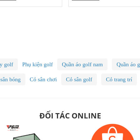
y golf
Phụ kiện golf
Quần áo golf nam
Quần áo g
 sân bóng
Cỏ sân chơi
Cỏ sân golf
Cỏ trang trí
ĐỐI TÁC ONLINE