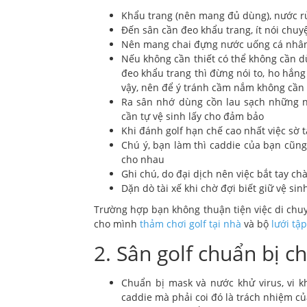
Khẩu trang (nên mang đủ dùng), nước rửa
Đến sân cần đeo khẩu trang, ít nói chuyệ
Nên mang chai đựng nước uống cá nhân 
Nếu không cần thiết có thể không cần d
đeo khẩu trang thì đừng nói to, ho hắng
vậy, nên để ý tránh cầm nắm không cần 
Ra sân nhớ dùng cồn lau sạch những nơi
cần tự vệ sinh lấy cho đảm bảo
Khi đánh golf hạn chế cao nhất việc sờ 
Chú ý, bạn làm thì caddie của bạn cũng
cho nhau
Ghi chú, do đại dịch nên việc bắt tay 
Dặn dò tài xế khi chờ đợi biết giữ vệ si
Trường hợp bạn không thuận tiện việc di chuy
cho mình
thảm chơi golf tại nhà
và bộ
lưới tậ
2. Sân golf chuẩn bị c
Chuẩn bị mask và nước khử virus, vi k
caddie mà phải coi đó là trách nhiệm c