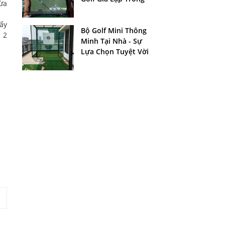
ừa
Nhà
lấy
Bộ Golf Mini Thông
 2
Minh Tại Nhà - Sự
Lựa Chọn Tuyệt Vời