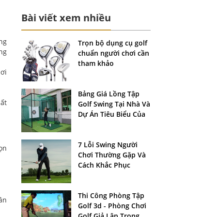
Bài viết xem nhiều
ng
Trọn bộ dụng cụ golf
ũng
chuẩn người chơi cần
tham khảo
ơi
Bảng Giá Lồng Tập
hất
Golf Swing Tại Nhà Và
Dự Án Tiêu Biểu Của
Golfstore
7 Lỗi Swing Người
họn
Chơi Thường Gặp Và
Cách Khắc Phục
Thi Công Phòng Tập
ân
Golf 3d - Phòng Chơi
Golf Giả Lập Trong