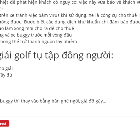
iệt để phát hiện khách có nguy cơ, việc này vừa bảo vệ khách v
ệc
rên xe tránh việc bám virus khi sử dụng. Xe là công cụ cho thuê 
 không được. Được biết các dung dịch khử khuẩn chỉ đảm bảo được
nào làm xong mới cho ra để cho thuê
ng và xe buggy trước mỗi vòng đấu
 không thể trở thành nguồn lây nhiễm
giải golf tụ tập đông người:
o giải
đầy đủ
 buggy thì thay vào bằng bàn ghế ngồi, giá đỡ gậy…
rest