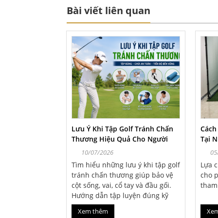
Bài viết liên quan
i Golf Tại Nhà
Lưu Ý Khi Tập Golf Tránh Chấn
Cách
 Swing, Putt,
Thương Hiệu Quả Cho Người
Tại 
Mới Và Golfer Lâu Năm
10/07/2026
05
p golf tại nhà
Tìm hiểu những lưu ý khi tập golf
Lựa c
ến như swing,
tránh chấn thương giúp bảo vệ
cho 
n lựa chọn thế
cột sống, vai, cổ tay và đầu gối.
tham 
bài viết sau
Hướng dẫn tập luyện đúng kỹ
thuật, an toàn và nâng cao hiệu
Xem thêm
Xe
suất chơi golf.