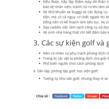
Nếu được, hãy lắp thêm máy dò thân nh
bảo vệ nhân viên, tránh rủi ro khi làm vi
Xịt khử khuẩn xe buggy và các dụng cụ t
tiền, mà có cả nguy cơ chết người thì
tiếng nên có kế hoạch làm liên tục. Xe 
Dạy caddie việc làm sạch công cụ sử dụ
Vệ sinh nhà hàng thật chi tiết đảm bảo
3. Các sự kiện golf và 
Nên có nhân sự phụ trách phòng dịch ch
Trang bị các vật tư phòng dịch cho giải 
Phổ biến người chơi cách phòng dịch
4. Sân tập, phòng tập golf, học viện golf:
Tương tự như sân golf, nhưng thay vì xe
Chia sẻ :
Facebook
Twitter
Google
Pinte