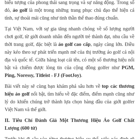
biểu tượng của phong thái sang trọng và sự năng động. Trong số
đó,
áo golf
là một trong những trang phục chủ đạo thể hiện cá
tính, sự thoải mái cũng như tinh thần thể thao đúng chuẩn.
Tại Việt Nam, với sự gia tăng nhanh chóng về số lượng người
chơi golf, từ giới doanh nhân đến người trẻ thành đạt, nhu cầu về
thời trang golf, đặc biệt là
áo golf cao cấp
, ngày càng lớn. Điều
này kéo theo sự phát triển mạnh mẽ của thị trường áo golf cả nội
địa và quốc tế. Giữa hàng loạt cái tên, có một số thương hiệu nổi
bật và chiếm được lòng tin của cộng đồng golfer như
PGM,
Ping, Noressy, Titleist - FJ (FootJoy)
.
Bài viết này sẽ cùng bạn khám phá sâu hơn về
top các thương
hiệu áo golf
nổi bật, tìm hiểu về đặc điểm, điểm mạnh cũng như
lý do khiến chúng trở thành lựa chọn hàng đầu của giới golfer
Việt Nam và thế giới.
II. Tiêu Chí Đánh Giá Một Thương Hiệu Áo Golf Chất
Lượng (600 từ)
Trước khi đi sâu vào từng thương hiệu cụ thể, việc xác định rõ