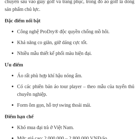
chuyên sâu vào giày golf và trang phục, trong đó áo golf là dòng
sản phẩm chủ lực.
Đặc điểm nổi bật
Công nghệ ProDry® độc quyền chống mồ hôi.
Khả năng co giãn, giữ dáng cực tốt.
Nhiều mẫu thiết kế phối màu hiện đại.
Ưu điểm
Áo rất phù hợp khí hậu nóng ẩm.
Có các phiên bản áo tour player – theo mẫu của tuyển thủ
chuyên nghiệp.
Form ôm gọn, hỗ trợ swing thoải mái.
Điểm hạn chế
Khó mua đại trà ở Việt Nam.
Mức giá cao: 2.000.000 – 2.800.000 VNĐ/áo.