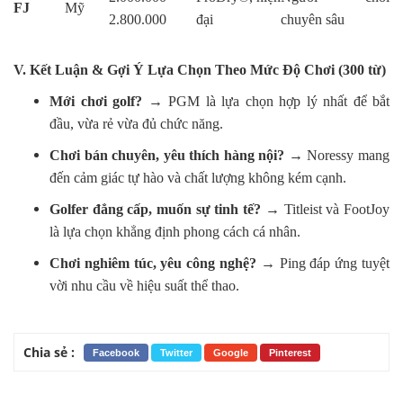
FJ
Mỹ
2.800.000
đại
chuyên sâu
V. Kết Luận & Gợi Ý Lựa Chọn Theo Mức Độ Chơi (300 từ)
Mới chơi golf?
→ PGM là lựa chọn hợp lý nhất để bắt
đầu, vừa rẻ vừa đủ chức năng.
Chơi bán chuyên, yêu thích hàng nội?
→ Noressy mang
đến cảm giác tự hào và chất lượng không kém cạnh.
Golfer đẳng cấp, muốn sự tinh tế?
→ Titleist và FootJoy
là lựa chọn khẳng định phong cách cá nhân.
Chơi nghiêm túc, yêu công nghệ?
→ Ping đáp ứng tuyệt
vời nhu cầu về hiệu suất thể thao.
Chia sẻ :
Facebook
Twitter
Google
Pinterest