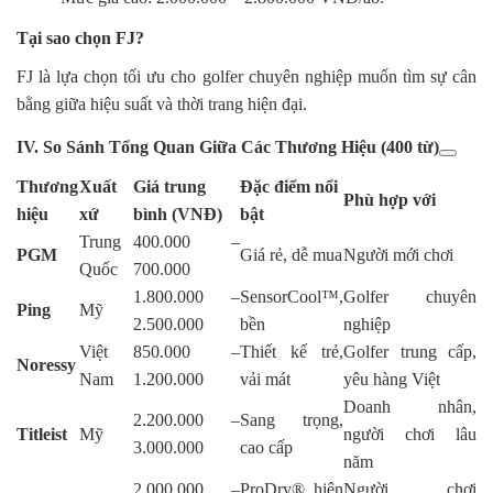
Tại sao chọn FJ?
FJ là lựa chọn tối ưu cho golfer chuyên nghiệp muốn tìm sự cân
bằng giữa hiệu suất và thời trang hiện đại.
IV. So Sánh Tổng Quan Giữa Các Thương Hiệu (400 từ)
Thương
Xuất
Giá trung
Đặc điểm nổi
Phù hợp với
hiệu
xứ
bình (VNĐ)
bật
Trung
400.000 –
PGM
Giá rẻ, dễ mua
Người mới chơi
Quốc
700.000
1.800.000 –
SensorCool™,
Golfer chuyên
Ping
Mỹ
2.500.000
bền
nghiệp
Việt
850.000 –
Thiết kế trẻ,
Golfer trung cấp,
Noressy
Nam
1.200.000
vải mát
yêu hàng Việt
Doanh nhân,
2.200.000 –
Sang trọng,
Titleist
Mỹ
người chơi lâu
3.000.000
cao cấp
năm
2.000.000 –
ProDry®, hiện
Người chơi